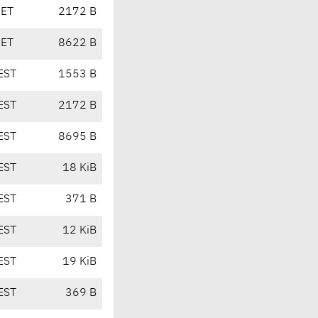
CET
2172 B
CET
8622 B
EST
1553 B
EST
2172 B
EST
8695 B
EST
18 KiB
EST
371 B
EST
12 KiB
EST
19 KiB
EST
369 B