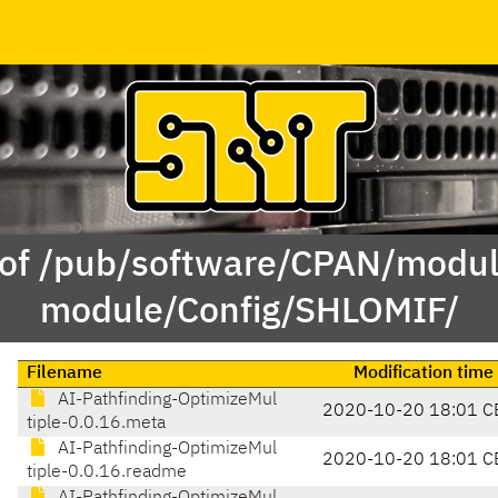
 of /pub/software/CPAN/modul
module/Config/SHLOMIF/
Filename
Modification time
AI-Pathfinding-OptimizeMul
2020-10-20 18:01 C
tiple-0.0.16.meta
AI-Pathfinding-OptimizeMul
2020-10-20 18:01 C
tiple-0.0.16.readme