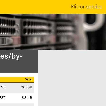
Mirror service
es/by-
Size
EST
20 KiB
EST
384 B