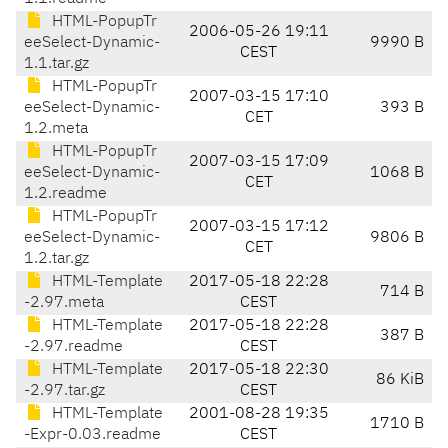
HTML-PopupTr
2006-05-26 19:11
eeSelect-Dynamic-
9990 B
CEST
1.1.tar.gz
HTML-PopupTr
2007-03-15 17:10
eeSelect-Dynamic-
393 B
CET
1.2.meta
HTML-PopupTr
2007-03-15 17:09
eeSelect-Dynamic-
1068 B
CET
1.2.readme
HTML-PopupTr
2007-03-15 17:12
eeSelect-Dynamic-
9806 B
CET
1.2.tar.gz
HTML-Template
2017-05-18 22:28
714 B
-2.97.meta
CEST
HTML-Template
2017-05-18 22:28
387 B
-2.97.readme
CEST
HTML-Template
2017-05-18 22:30
86 KiB
-2.97.tar.gz
CEST
HTML-Template
2001-08-28 19:35
1710 B
-Expr-0.03.readme
CEST