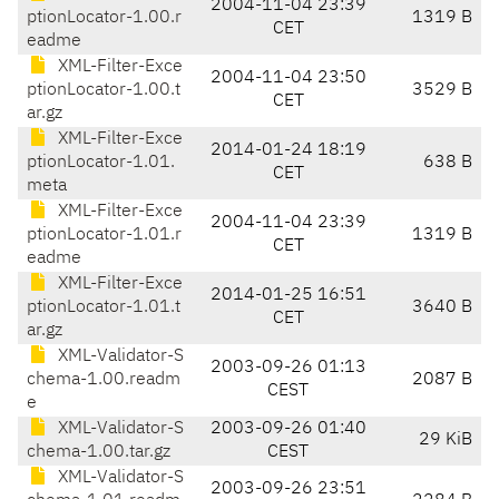
2004-11-04 23:39
ptionLocator-1.00.r
1319 B
CET
eadme
XML-Filter-Exce
2004-11-04 23:50
ptionLocator-1.00.t
3529 B
CET
ar.gz
XML-Filter-Exce
2014-01-24 18:19
ptionLocator-1.01.
638 B
CET
meta
XML-Filter-Exce
2004-11-04 23:39
ptionLocator-1.01.r
1319 B
CET
eadme
XML-Filter-Exce
2014-01-25 16:51
ptionLocator-1.01.t
3640 B
CET
ar.gz
XML-Validator-S
2003-09-26 01:13
chema-1.00.readm
2087 B
CEST
e
XML-Validator-S
2003-09-26 01:40
29 KiB
chema-1.00.tar.gz
CEST
XML-Validator-S
2003-09-26 23:51