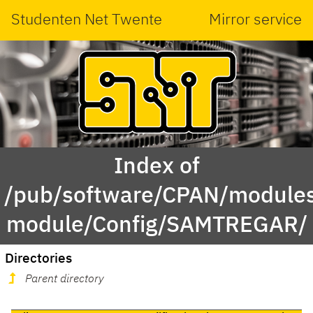
Studenten Net Twente
Mirror service
Index of
/pub/software/CPAN/modules
module/Config/SAMTREGAR/
Directories
Parent directory