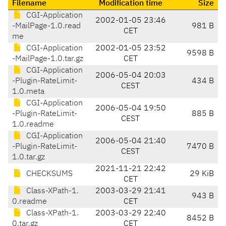
Filename
Modification time
Size
CGI-Application
2002-01-05 23:46
-MailPage-1.0.read
981 B
CET
me
CGI-Application
2002-01-05 23:52
9598 B
-MailPage-1.0.tar.gz
CET
CGI-Application
2006-05-04 20:03
-Plugin-RateLimit-
434 B
CEST
1.0.meta
CGI-Application
2006-05-04 19:50
-Plugin-RateLimit-
885 B
CEST
1.0.readme
CGI-Application
2006-05-04 21:40
-Plugin-RateLimit-
7470 B
CEST
1.0.tar.gz
2021-11-21 22:42
CHECKSUMS
29 KiB
CET
Class-XPath-1.
2003-03-29 21:41
943 B
0.readme
CET
Class-XPath-1.
2003-03-29 22:40
8452 B
0.tar.gz
CET