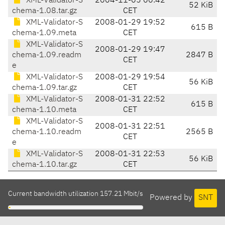
XML-Validator-S
2004-11-05 00:42
52 KiB
chema-1.08.tar.gz
CET
XML-Validator-S
2008-01-29 19:52
615 B
chema-1.09.meta
CET
XML-Validator-S
2008-01-29 19:47
chema-1.09.readm
2847 B
CET
e
XML-Validator-S
2008-01-29 19:54
56 KiB
chema-1.09.tar.gz
CET
XML-Validator-S
2008-01-31 22:52
615 B
chema-1.10.meta
CET
XML-Validator-S
2008-01-31 22:51
chema-1.10.readm
2565 B
CET
e
XML-Validator-S
2008-01-31 22:53
56 KiB
chema-1.10.tar.gz
CET
Current bandwidth utilization 157.21 Mbit/s
Powered by
SNT