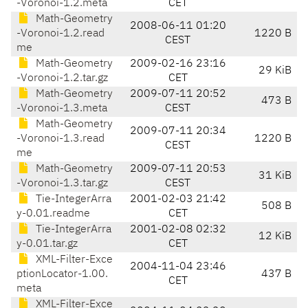
-Voronoi-1.2.meta
CET
Math-Geometry
2008-06-11 01:20
-Voronoi-1.2.read
1220 B
CEST
me
Math-Geometry
2009-02-16 23:16
29 KiB
-Voronoi-1.2.tar.gz
CET
Math-Geometry
2009-07-11 20:52
473 B
-Voronoi-1.3.meta
CEST
Math-Geometry
2009-07-11 20:34
-Voronoi-1.3.read
1220 B
CEST
me
Math-Geometry
2009-07-11 20:53
31 KiB
-Voronoi-1.3.tar.gz
CEST
Tie-IntegerArra
2001-02-03 21:42
508 B
y-0.01.readme
CET
Tie-IntegerArra
2001-02-08 02:32
12 KiB
y-0.01.tar.gz
CET
XML-Filter-Exce
2004-11-04 23:46
ptionLocator-1.00.
437 B
CET
meta
XML-Filter-Exce