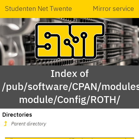
Studenten Net Twente
Mirror service
Index of
/pub/software/CPAN/modules
module/Config/ROTH/
Directories
Parent directory