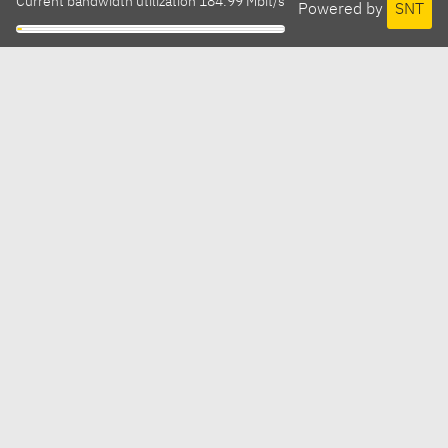
Current bandwidth utilization 184.99 Mbit/s
Powered by
SNT