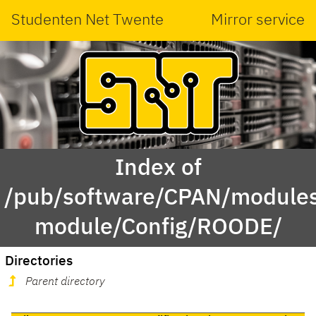
Studenten Net Twente
Mirror service
Index of
/pub/software/CPAN/modules
module/Config/ROODE/
Directories
Parent directory