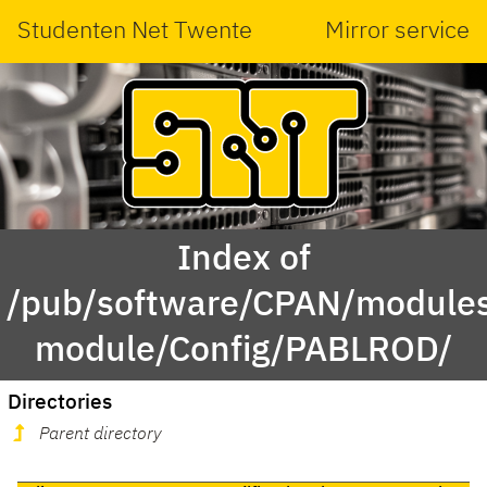
Studenten Net Twente
Mirror service
Index of
/pub/software/CPAN/modules
module/Config/PABLROD/
Directories
Parent directory