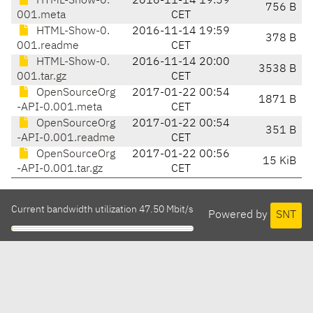
HTML-Show-0.
2016-11-14 19:59
756 B
001.meta
CET
HTML-Show-0.
2016-11-14 19:59
378 B
001.readme
CET
HTML-Show-0.
2016-11-14 20:00
3538 B
001.tar.gz
CET
OpenSourceOrg
2017-01-22 00:54
1871 B
-API-0.001.meta
CET
OpenSourceOrg
2017-01-22 00:54
351 B
-API-0.001.readme
CET
OpenSourceOrg
2017-01-22 00:56
15 KiB
-API-0.001.tar.gz
CET
Current bandwidth utilization 47.50 Mbit/s
Powered by
SNT