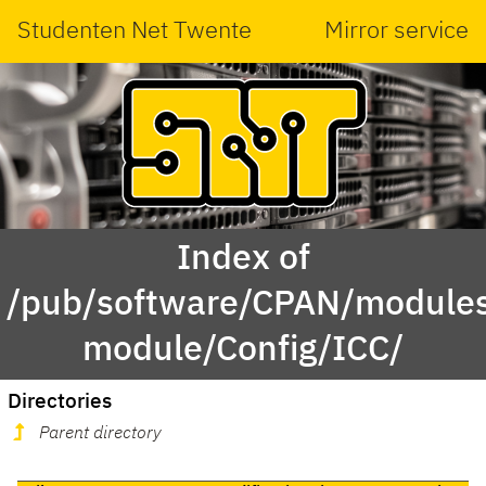
Studenten Net Twente
Mirror service
Index of
/pub/software/CPAN/modules
module/Config/ICC/
Directories
Parent directory