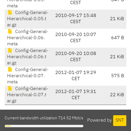
Hierarchical-0.05.
647 B
CEST
meta
Config-General-
2010-09-17 15:48
Hierarchical-0.05.t
21 KiB
CEST
ar.gz
Config-General-
2010-09-20 10:07
Hierarchical-0.06.
647 B
CEST
meta
Config-General-
2010-09-20 10:08
Hierarchical-0.06.t
21 KiB
CEST
ar.gz
Config-General-
2012-01-07 19:29
Hierarchical-0.07.
575 B
CET
meta
Config-General-
2012-01-07 19:31
Hierarchical-0.07.t
22 KiB
CET
ar.gz
Current bandwidth utilization 714.52 Mbit/s
Powered by
SNT