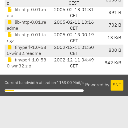
6850 B
z
CEST
lib-http-0.01.m
2005-02-13 01:31
391 B
eta
CET
lib-http-0.01.re
2005-02-11 13:16
702 B
adme
CET
lib-http-0.01.ta
2005-02-13 00:19
13 KiB
r.gz
CET
tinyperl-1.0-58
2002-12-11 01:50
800 B
0-win32.readme
CET
tinyperl-1.0-58
2002-12-11 04:49
842 KiB
0-win32.zip
CET
Current bandwidth utilization 1163.00 Mbit/s
Powered by
SNT