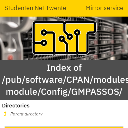
Studenten Net Twente
Mirror service
Index of
/pub/software/CPAN/modules
module/Config/GMPASSOS/
Directories
Parent directory