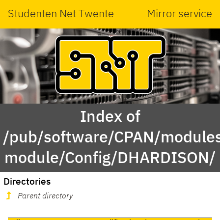
Studenten Net Twente
Mirror service
Index of
/pub/software/CPAN/modules
module/Config/DHARDISON/
Directories
Parent directory