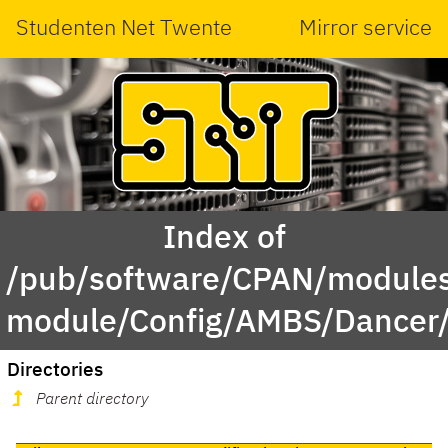
Studenten Net Twente
Mirror service
Index of
/pub/software/CPAN/modules
module/Config/AMBS/Dancer
Directories
Parent directory