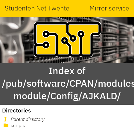
Studenten Net Twente
Mirror service
Index of
/pub/software/CPAN/modules
module/Config/AJKALD/
Directories
Parent directory
scripts