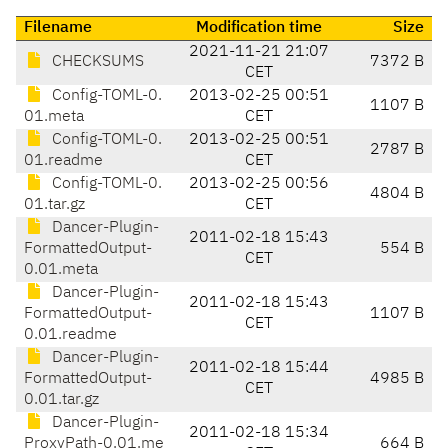
Filename
Modification time
Size
2021-11-21 21:07
CHECKSUMS
7372 B
CET
Config-TOML-0.
2013-02-25 00:51
1107 B
01.meta
CET
Config-TOML-0.
2013-02-25 00:51
2787 B
01.readme
CET
Config-TOML-0.
2013-02-25 00:56
4804 B
01.tar.gz
CET
Dancer-Plugin-
2011-02-18 15:43
FormattedOutput-
554 B
CET
0.01.meta
Dancer-Plugin-
2011-02-18 15:43
FormattedOutput-
1107 B
CET
0.01.readme
Dancer-Plugin-
2011-02-18 15:44
FormattedOutput-
4985 B
CET
0.01.tar.gz
Dancer-Plugin-
2011-02-18 15:34
ProxyPath-0.01.me
664 B