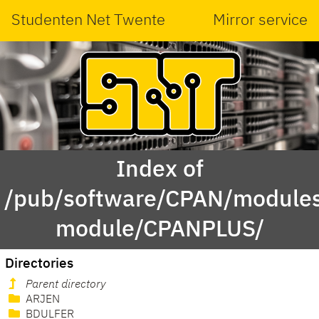
Studenten Net Twente
Mirror service
Index of
/pub/software/CPAN/modules
module/CPANPLUS/
Directories
Parent directory
ARJEN
BDULFER