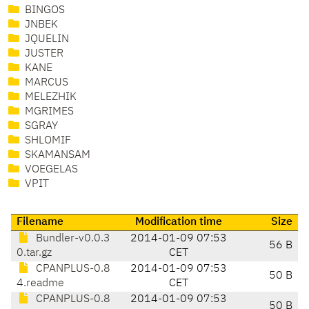
BINGOS
JNBEK
JQUELIN
JUSTER
KANE
MARCUS
MELEZHIK
MGRIMES
SGRAY
SHLOMIF
SKAMANSAM
VOEGELAS
VPIT
Filename
Modification time
Size
Bundler-v0.0.3
2014-01-09 07:53
56 B
0.tar.gz
CET
CPANPLUS-0.8
2014-01-09 07:53
50 B
4.readme
CET
CPANPLUS-0.8
2014-01-09 07:53
50 B