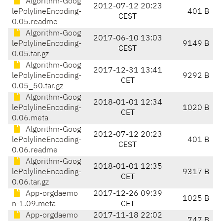
Algorithm-Goog
2012-07-12 20:23
lePolylineEncoding-
401 B
CEST
0.05.readme
Algorithm-Goog
2017-06-10 13:03
lePolylineEncoding-
9149 B
CEST
0.05.tar.gz
Algorithm-Goog
2017-12-31 13:41
lePolylineEncoding-
9292 B
CET
0.05_50.tar.gz
Algorithm-Goog
2018-01-01 12:34
lePolylineEncoding-
1020 B
CET
0.06.meta
Algorithm-Goog
2012-07-12 20:23
lePolylineEncoding-
401 B
CEST
0.06.readme
Algorithm-Goog
2018-01-01 12:35
lePolylineEncoding-
9317 B
CET
0.06.tar.gz
App-orgdaemo
2017-12-26 09:39
1025 B
n-1.09.meta
CET
App-orgdaemo
2017-11-18 22:02
747 B