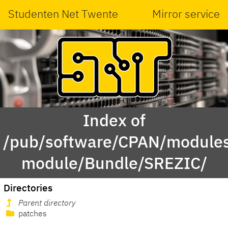
Studenten Net Twente
Mirror service
Index of
/pub/software/CPAN/modules
module/Bundle/SREZIC/
Directories
Parent directory
patches