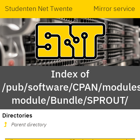
Studenten Net Twente
Mirror service
Index of
/pub/software/CPAN/modules
module/Bundle/SPROUT/
Directories
Parent directory