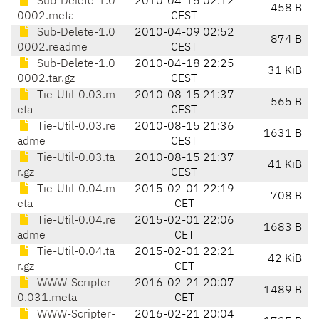
Sub-Delete-1.0
2010-04-15 02:12
458 B
0002.meta
CEST
Sub-Delete-1.0
2010-04-09 02:52
874 B
0002.readme
CEST
Sub-Delete-1.0
2010-04-18 22:25
31 KiB
0002.tar.gz
CEST
Tie-Util-0.03.m
2010-08-15 21:37
565 B
eta
CEST
Tie-Util-0.03.re
2010-08-15 21:36
1631 B
adme
CEST
Tie-Util-0.03.ta
2010-08-15 21:37
41 KiB
r.gz
CEST
Tie-Util-0.04.m
2015-02-01 22:19
708 B
eta
CET
Tie-Util-0.04.re
2015-02-01 22:06
1683 B
adme
CET
Tie-Util-0.04.ta
2015-02-01 22:21
42 KiB
r.gz
CET
WWW-Scripter-
2016-02-21 20:07
1489 B
0.031.meta
CET
WWW-Scripter-
2016-02-21 20:04