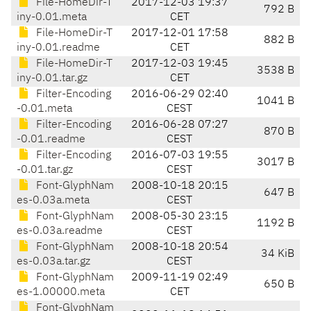
File-HomeDir-T
2017-12-03 19:37
792 B
iny-0.01.meta
CET
File-HomeDir-T
2017-12-01 17:58
882 B
iny-0.01.readme
CET
File-HomeDir-T
2017-12-03 19:45
3538 B
iny-0.01.tar.gz
CET
Filter-Encoding
2016-06-29 02:40
1041 B
-0.01.meta
CEST
Filter-Encoding
2016-06-28 07:27
870 B
-0.01.readme
CEST
Filter-Encoding
2016-07-03 19:55
3017 B
-0.01.tar.gz
CEST
Font-GlyphNam
2008-10-18 20:15
647 B
es-0.03a.meta
CEST
Font-GlyphNam
2008-05-30 23:15
1192 B
es-0.03a.readme
CEST
Font-GlyphNam
2008-10-18 20:54
34 KiB
es-0.03a.tar.gz
CEST
Font-GlyphNam
2009-11-19 02:49
650 B
es-1.00000.meta
CET
Font-GlyphNam