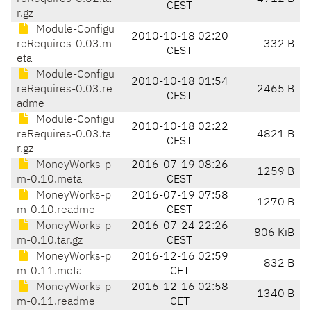
CEST
r.gz
Module-Configu
2010-10-18 02:20
reRequires-0.03.m
332 B
CEST
eta
Module-Configu
2010-10-18 01:54
reRequires-0.03.re
2465 B
CEST
adme
Module-Configu
2010-10-18 02:22
reRequires-0.03.ta
4821 B
CEST
r.gz
MoneyWorks-p
2016-07-19 08:26
1259 B
m-0.10.meta
CEST
MoneyWorks-p
2016-07-19 07:58
1270 B
m-0.10.readme
CEST
MoneyWorks-p
2016-07-24 22:26
806 KiB
m-0.10.tar.gz
CEST
MoneyWorks-p
2016-12-16 02:59
832 B
m-0.11.meta
CET
MoneyWorks-p
2016-12-16 02:58
1340 B
m-0.11.readme
CET