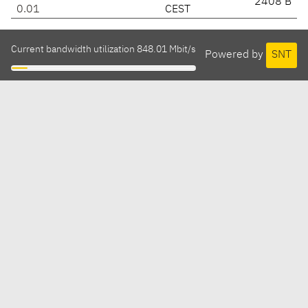
2408 B
0.01
CEST
Current bandwidth utilization 848.01 Mbit/s
Powered by
SNT