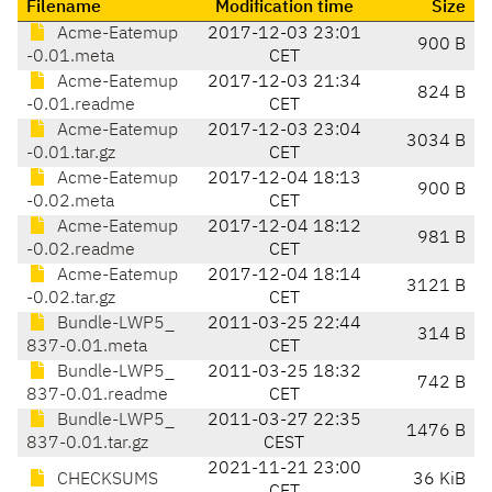
Filename
Modification time
Size
Acme-Eatemup
2017-12-03 23:01
900 B
-0.01.meta
CET
Acme-Eatemup
2017-12-03 21:34
824 B
-0.01.readme
CET
Acme-Eatemup
2017-12-03 23:04
3034 B
-0.01.tar.gz
CET
Acme-Eatemup
2017-12-04 18:13
900 B
-0.02.meta
CET
Acme-Eatemup
2017-12-04 18:12
981 B
-0.02.readme
CET
Acme-Eatemup
2017-12-04 18:14
3121 B
-0.02.tar.gz
CET
Bundle-LWP5_
2011-03-25 22:44
314 B
837-0.01.meta
CET
Bundle-LWP5_
2011-03-25 18:32
742 B
837-0.01.readme
CET
Bundle-LWP5_
2011-03-27 22:35
1476 B
837-0.01.tar.gz
CEST
2021-11-21 23:00
CHECKSUMS
36 KiB