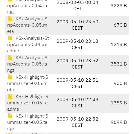
2008-03-05 00:04
ripAccents-0.04.ta
3223 B
CET
r.gz
KSx-Analysis-St
2009-05-10 23:50
ripAccents-0.05.m
670 B
CEST
eta
KSx-Analysis-St
2009-05-10 23:13
ripAccents-0.05.re
1213 B
CEST
adme
KSx-Analysis-St
2009-05-10 23:52
ripAccents-0.05.ta
3531 B
CEST
r.gz
KSx-Highlight-S
2009-05-10 22:51
ummarizer-0.05.m
900 B
CEST
eta
KSx-Highlight-S
2009-05-10 22:49
ummarizer-0.05.re
1389 B
CEST
adme
KSx-Highlight-S
2009-05-10 22:52
ummarizer-0.05.ta
9699 B
CEST
r.gz