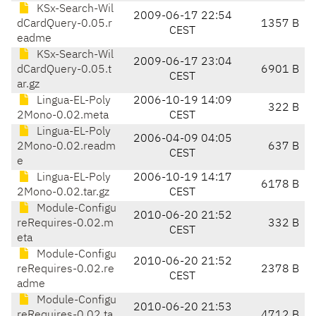
KSx-Search-Wil
2009-06-17 22:54
dCardQuery-0.05.r
1357 B
CEST
eadme
KSx-Search-Wil
2009-06-17 23:04
dCardQuery-0.05.t
6901 B
CEST
ar.gz
Lingua-EL-Poly
2006-10-19 14:09
322 B
2Mono-0.02.meta
CEST
Lingua-EL-Poly
2006-04-09 04:05
2Mono-0.02.readm
637 B
CEST
e
Lingua-EL-Poly
2006-10-19 14:17
6178 B
2Mono-0.02.tar.gz
CEST
Module-Configu
2010-06-20 21:52
reRequires-0.02.m
332 B
CEST
eta
Module-Configu
2010-06-20 21:52
reRequires-0.02.re
2378 B
CEST
adme
Module-Configu
2010-06-20 21:53
reRequires-0.02.ta
4712 B