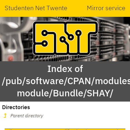
Studenten Net Twente
Mirror service
Index of
/pub/software/CPAN/modules
module/Bundle/SHAY/
Directories
Parent directory