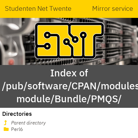
Studenten Net Twente
Mirror service
Index of
/pub/software/CPAN/modules
module/Bundle/PMQS/
Directories
Parent directory
Perl6