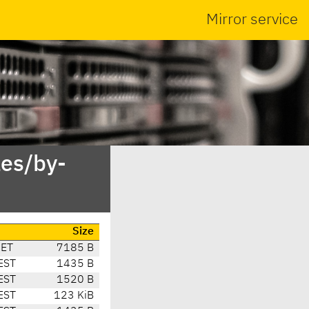
Mirror service
es/by-
Size
CET
7185 B
EST
1435 B
EST
1520 B
EST
123 KiB