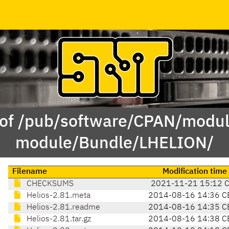
 of /pub/software/CPAN/modul
module/Bundle/LHELION/
Filename
Modification time
CHECKSUMS
2021-11-21 15:12 
Helios-2.81.meta
2014-08-16 14:36 C
Helios-2.81.readme
2014-08-16 14:35 C
Helios-2.81.tar.gz
2014-08-16 14:38 C