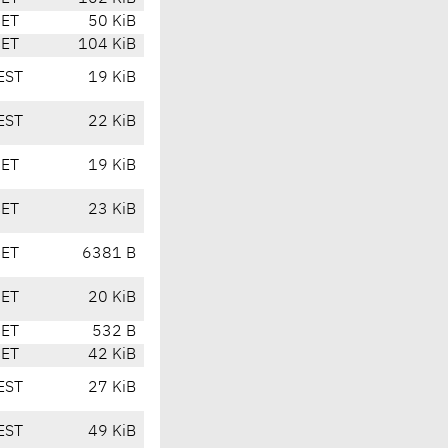
CET
50 KiB
CET
104 KiB
EST
19 KiB
EST
22 KiB
CET
19 KiB
CET
23 KiB
CET
6381 B
CET
20 KiB
CET
532 B
CET
42 KiB
EST
27 KiB
EST
49 KiB