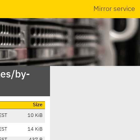
Mirror service
es/by-
Size
EST
10 KiB
EST
14 KiB