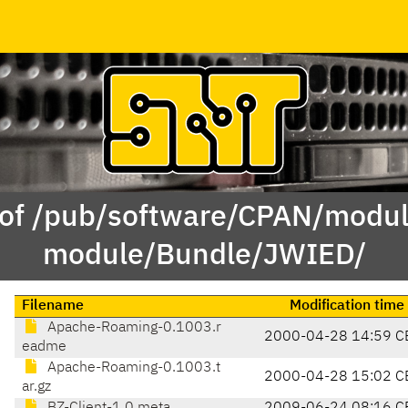
 of /pub/software/CPAN/modul
module/Bundle/JWIED/
Filename
Modification time
Apache-Roaming-0.1003.r
2000-04-28 14:59 C
eadme
Apache-Roaming-0.1003.t
2000-04-28 15:02 C
ar.gz