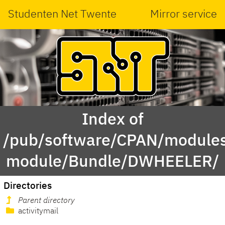
Studenten Net Twente
Mirror service
Index of
/pub/software/CPAN/modules
module/Bundle/DWHEELER/
Directories
Parent directory
activitymail