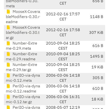
bleModifiers-0.30.
656 B
CET
meta
MooseX-Covera
2012-02-16 17:57
bleModifiers-0.30.r
1148 B
CET
eadme
MooseX-Covera
2012-02-16 17:58
bleModifiers-0.30.t
307 KiB
CET
ar.gz
Number-Extre
2010-09-04 18:25
616 B
me-0.29.meta
CEST
Number-Extre
2010-09-04 18:25
1495 B
me-0.29.readme
CEST
Number-Extre
2010-09-04 18:25
19 KiB
me-0.29.tar.gz
CEST
PerlIO-via-dyna
2006-03-06 14:18
305 B
mic-0.12.meta
CET
PerlIO-via-dyna
2006-03-06 14:18
610 B
mic-0.12.readme
CET
PerlIO-via-dyna
2006-03-06 16:31
18 KiB
mic-0.12.tar.gz
CET
PerlIO-via-dyna
2008-05-07 12:19