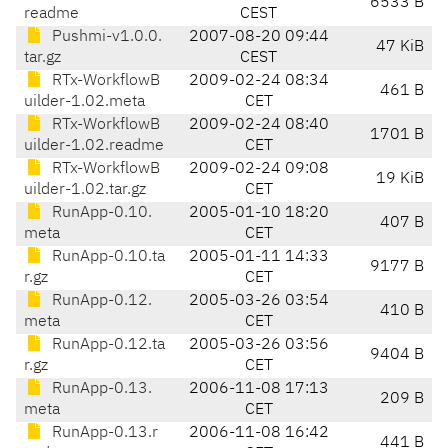
6533 B
readme
CEST
Pushmi-v1.0.0.
2007-08-20 09:44
47 KiB
tar.gz
CEST
RTx-WorkflowB
2009-02-24 08:34
461 B
uilder-1.02.meta
CET
RTx-WorkflowB
2009-02-24 08:40
1701 B
uilder-1.02.readme
CET
RTx-WorkflowB
2009-02-24 09:08
19 KiB
uilder-1.02.tar.gz
CET
RunApp-0.10.
2005-01-10 18:20
407 B
meta
CET
RunApp-0.10.ta
2005-01-11 14:33
9177 B
r.gz
CET
RunApp-0.12.
2005-03-26 03:54
410 B
meta
CET
RunApp-0.12.ta
2005-03-26 03:56
9404 B
r.gz
CET
RunApp-0.13.
2006-11-08 17:13
209 B
meta
CET
RunApp-0.13.r
2006-11-08 16:42
441 B