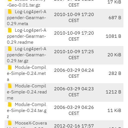
17 KiB
-Geo-0.01.tar.gz
CEST
Log-Log4perl-A
2010-10-09 17:20
ppender-Gearman-
687 B
CEST
0.29.meta
Log-Log4perl-A
2010-10-09 17:20
ppender-Gearman-
1081 B
CEST
0.29.readme
Log-Log4perl-A
2010-10-09 17:25
ppender-Gearman-
20 KiB
CEST
0.29.tar.gz
Module-Compil
2006-03-29 04:24
e-Simple-0.24.met
282 B
CEST
a
Module-Compil
2006-03-29 04:23
e-Simple-0.24.read
1212 B
CEST
me
Module-Compil
2006-03-29 04:26
e-Simple-0.24.tar.g
11 KiB
CEST
z
MooseX-Covera
2012-02-16 17:57