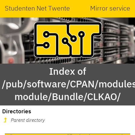
Studenten Net Twente
Mirror service
Index of
/pub/software/CPAN/modules
module/Bundle/CLKAO/
Directories
Parent directory