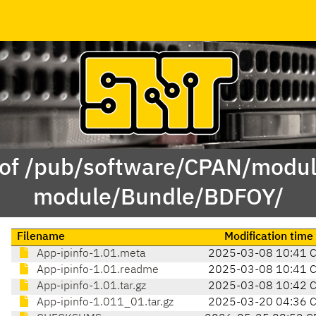
 of /pub/software/CPAN/modul
module/Bundle/BDFOY/
Filename
Modification time
App-ipinfo-1.01.meta
2025-03-08 10:41 
App-ipinfo-1.01.readme
2025-03-08 10:41 
App-ipinfo-1.01.tar.gz
2025-03-08 10:42 
App-ipinfo-1.011_01.tar.gz
2025-03-20 04:36 