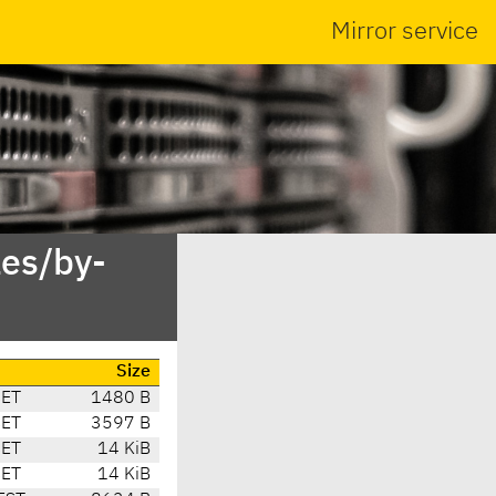
Mirror service
es/by-
Size
CET
1480 B
CET
3597 B
CET
14 KiB
CET
14 KiB