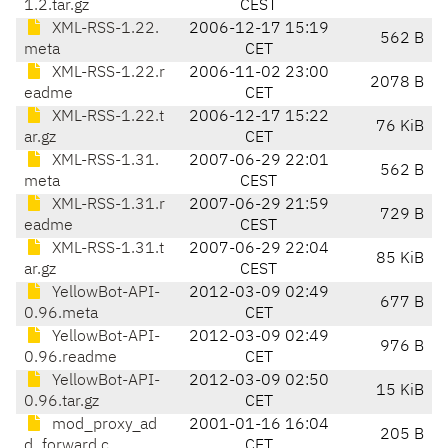
1.2.tar.gz
CEST
XML-RSS-1.22.
2006-12-17 15:19
562 B
meta
CET
XML-RSS-1.22.r
2006-11-02 23:00
2078 B
eadme
CET
XML-RSS-1.22.t
2006-12-17 15:22
76 KiB
ar.gz
CET
XML-RSS-1.31.
2007-06-29 22:01
562 B
meta
CEST
XML-RSS-1.31.r
2007-06-29 21:59
729 B
eadme
CEST
XML-RSS-1.31.t
2007-06-29 22:04
85 KiB
ar.gz
CEST
YellowBot-API-
2012-03-09 02:49
677 B
0.96.meta
CET
YellowBot-API-
2012-03-09 02:49
976 B
0.96.readme
CET
YellowBot-API-
2012-03-09 02:50
15 KiB
0.96.tar.gz
CET
mod_proxy_ad
2001-01-16 16:04
205 B
d_forward.c
CET