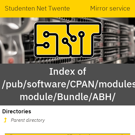
Studenten Net Twente
Mirror service
Index of
/pub/software/CPAN/modules
module/Bundle/ABH/
Directories
Parent directory