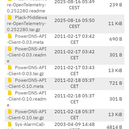
2025-08-16 05:49
re-OpenTelemetry-
239 B
CEST
0.252280.readme
Plack-Middlewa
2025-08-16 05:50
re-OpenTelemetry-
11 KiB
CEST
0.252280.tar.gz
PowerDNS-API
2011-02-17 03:42
690 B
-Client-0.03.meta
CET
PowerDNS-API
2011-02-17 03:42
-Client-0.03.readm
301 B
CET
e
PowerDNS-API
2011-02-17 03:43
13 KiB
-Client-0.03.tar.gz
CET
PowerDNS-API
2011-02-18 05:37
721 B
-Client-0.10.meta
CET
PowerDNS-API
2011-02-18 05:37
-Client-0.10.readm
301 B
CET
e
PowerDNS-API
2011-02-18 05:37
13 KiB
-Client-0.10.tar.gz
CET
Sys-AlarmCall-
2003-04-09 14:48
4814 B