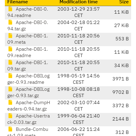
Filename
Modification time
Size
Apache-DBI-0.
2003-12-29 23:57
11 KiB
94.readme
CET
Apache-DBI-0.
2004-02-18 01:22
27 KiB
94.tar.gz
CET
Apache-DBI-1.
2010-11-18 20:56
553 B
09.meta
CET
Apache-DBI-1.
2010-11-18 20:55
11 KiB
09.readme
CET
Apache-DBI-1.
2010-11-18 20:55
34 KiB
09.tar.gz
CET
Apache-DBILog
1998-05-19 14:56
3971 B
ger-0.93.readme
CEST
Apache-DBILog
1998-10-08 08:18
9702 B
ger-0.93.tar.gz
CEST
Apache-DumpH
2002-03-10 07:44
3372 B
eaders-0.94.tar.gz
CET
Apache-Usertra
1999-06-04 21:40
2144 B
ck-0.03.tar.gz
CEST
Bundle-Combu
2006-06-22 11:24
312 B