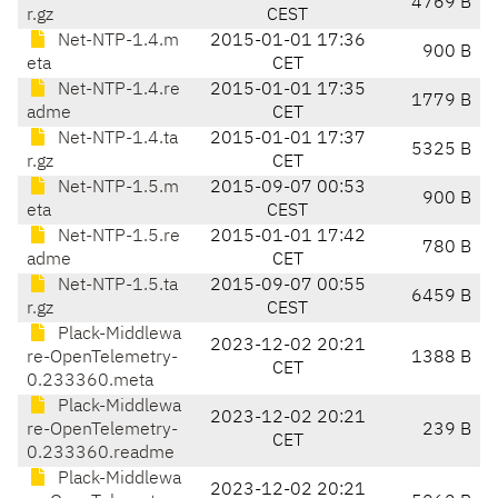
4769 B
r.gz
CEST
Net-NTP-1.4.m
2015-01-01 17:36
900 B
eta
CET
Net-NTP-1.4.re
2015-01-01 17:35
1779 B
adme
CET
Net-NTP-1.4.ta
2015-01-01 17:37
5325 B
r.gz
CET
Net-NTP-1.5.m
2015-09-07 00:53
900 B
eta
CEST
Net-NTP-1.5.re
2015-01-01 17:42
780 B
adme
CET
Net-NTP-1.5.ta
2015-09-07 00:55
6459 B
r.gz
CEST
Plack-Middlewa
2023-12-02 20:21
re-OpenTelemetry-
1388 B
CET
0.233360.meta
Plack-Middlewa
2023-12-02 20:21
re-OpenTelemetry-
239 B
CET
0.233360.readme
Plack-Middlewa
2023-12-02 20:21