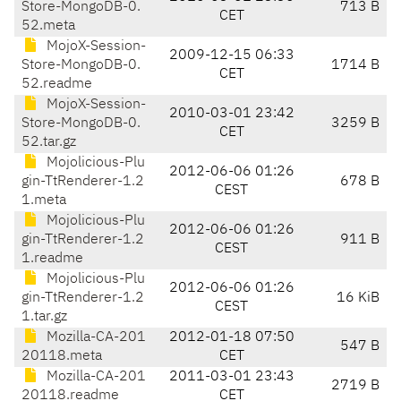
Store-MongoDB-0.
713 B
CET
52.meta
MojoX-Session-
2009-12-15 06:33
Store-MongoDB-0.
1714 B
CET
52.readme
MojoX-Session-
2010-03-01 23:42
Store-MongoDB-0.
3259 B
CET
52.tar.gz
Mojolicious-Plu
2012-06-06 01:26
gin-TtRenderer-1.2
678 B
CEST
1.meta
Mojolicious-Plu
2012-06-06 01:26
gin-TtRenderer-1.2
911 B
CEST
1.readme
Mojolicious-Plu
2012-06-06 01:26
gin-TtRenderer-1.2
16 KiB
CEST
1.tar.gz
Mozilla-CA-201
2012-01-18 07:50
547 B
20118.meta
CET
Mozilla-CA-201
2011-03-01 23:43
2719 B
20118.readme
CET