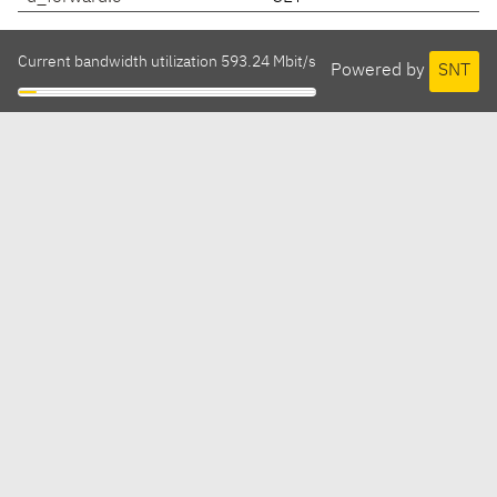
Current bandwidth utilization 593.24 Mbit/s
Powered by
SNT