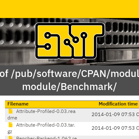
 of /pub/software/CPAN/modul
module/Benchmark/
Filename
Modification time
Attribute-Profiled-0.03.rea
2014-01-09 07:53 
dme
Attribute-Profiled-0.03.tar.
2014-01-09 07:53 
gz