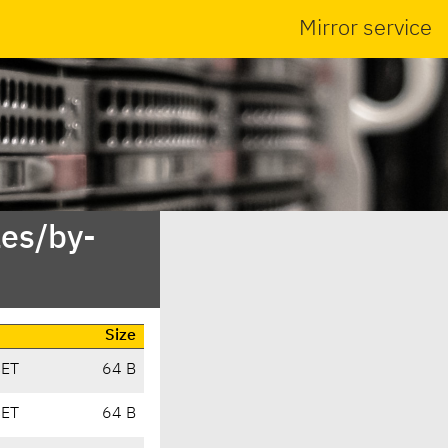
Mirror service
es/by-
Size
CET
64 B
CET
64 B