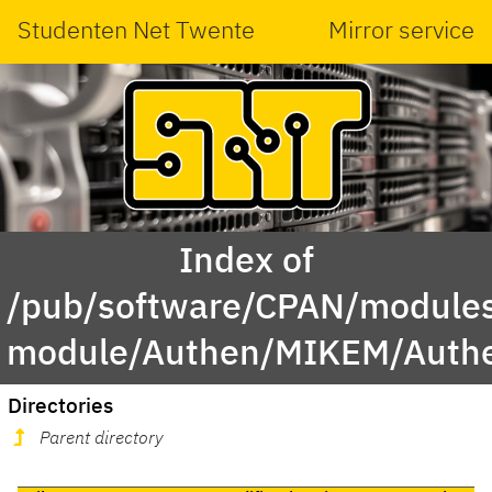
Studenten Net Twente
Mirror service
Index of
/pub/software/CPAN/modules
module/Authen/MIKEM/Auth
Directories
Parent directory