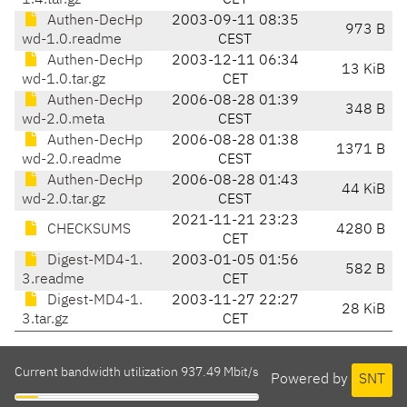
1.4.tar.gz
CET
Authen-DecHp
2003-09-11 08:35
973 B
wd-1.0.readme
CEST
Authen-DecHp
2003-12-11 06:34
13 KiB
wd-1.0.tar.gz
CET
Authen-DecHp
2006-08-28 01:39
348 B
wd-2.0.meta
CEST
Authen-DecHp
2006-08-28 01:38
1371 B
wd-2.0.readme
CEST
Authen-DecHp
2006-08-28 01:43
44 KiB
wd-2.0.tar.gz
CEST
2021-11-21 23:23
CHECKSUMS
4280 B
CET
Digest-MD4-1.
2003-01-05 01:56
582 B
3.readme
CET
Digest-MD4-1.
2003-11-27 22:27
28 KiB
3.tar.gz
CET
Current bandwidth utilization 937.49 Mbit/s
Powered by
SNT