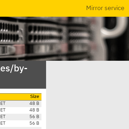
Mirror service
es/by-
Size
CET
48 B
CET
48 B
CET
56 B
CET
56 B