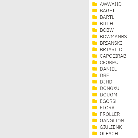
AWWAIID
BAGET
BARTL
BILLH
BOBW
BOWMANBS
BRIANSKI
BRTASTIC
CAPOEIRAB
CFORPC
DANIEL
DBP
DJHD
DONGXU
DOUGM
EGORSH
FLORA
FROLLER
GANGLION
GIULIENK
GLEACH