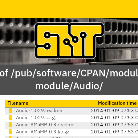
 of /pub/software/CPAN/modul
module/Audio/
Filename
Modification time
Audio-1.029.readme
2014-01-09 07:53 
Audio-1.029.tar.gz
2014-01-09 07:53 
Audio-AMaMP-0.3.readme
2014-01-09 07:53 
Audio-AMaMP-0.3.tar.gz
2014-01-09 07:53 