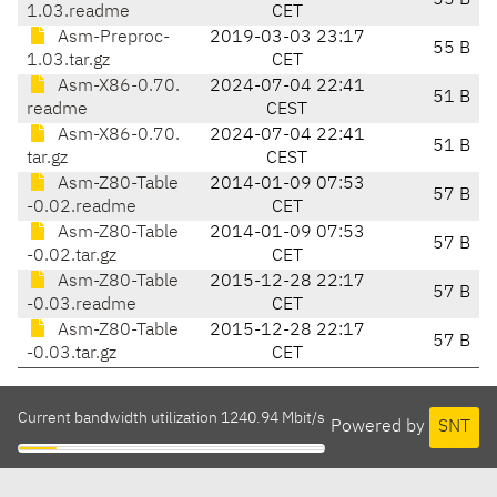
55 B
1.03.readme
CET
Asm-Preproc-
2019-03-03 23:17
55 B
1.03.tar.gz
CET
Asm-X86-0.70.
2024-07-04 22:41
51 B
readme
CEST
Asm-X86-0.70.
2024-07-04 22:41
51 B
tar.gz
CEST
Asm-Z80-Table
2014-01-09 07:53
57 B
-0.02.readme
CET
Asm-Z80-Table
2014-01-09 07:53
57 B
-0.02.tar.gz
CET
Asm-Z80-Table
2015-12-28 22:17
57 B
-0.03.readme
CET
Asm-Z80-Table
2015-12-28 22:17
57 B
-0.03.tar.gz
CET
Current bandwidth utilization 1240.94 Mbit/s
Powered by
SNT