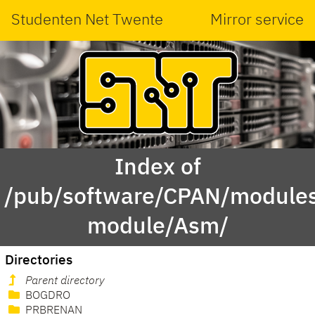
Studenten Net Twente
Mirror service
Index of
/pub/software/CPAN/modules
module/Asm/
Directories
Parent directory
BOGDRO
PRBRENAN