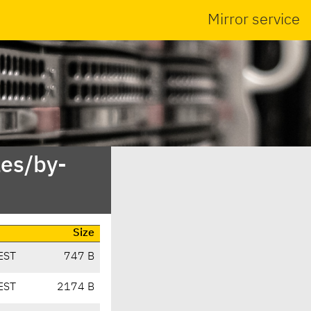
Mirror service
es/by-
Size
EST
747 B
EST
2174 B