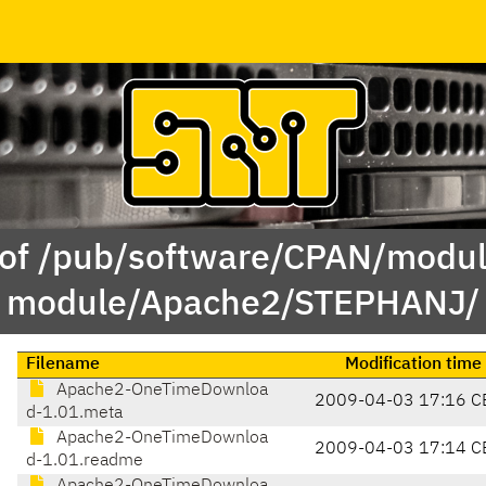
 of /pub/software/CPAN/modul
module/Apache2/STEPHANJ/
Filename
Modification time
Apache2-OneTimeDownloa
2009-04-03 17:16 C
d-1.01.meta
Apache2-OneTimeDownloa
2009-04-03 17:14 C
d-1.01.readme