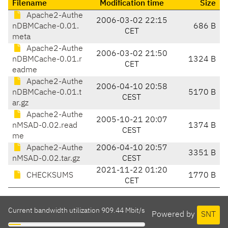
Filename
Modification time
Size
Apache2-Authe
2006-03-02 22:15
nDBMCache-0.01.
686 B
CET
meta
Apache2-Authe
2006-03-02 21:50
nDBMCache-0.01.r
1324 B
CET
eadme
Apache2-Authe
2006-04-10 20:58
nDBMCache-0.01.t
5170 B
CEST
ar.gz
Apache2-Authe
2005-10-21 20:07
nMSAD-0.02.read
1374 B
CEST
me
Apache2-Authe
2006-04-10 20:57
3351 B
nMSAD-0.02.tar.gz
CEST
2021-11-22 01:20
CHECKSUMS
1770 B
CET
Current bandwidth utilization 909.44 Mbit/s
Powered by
SNT