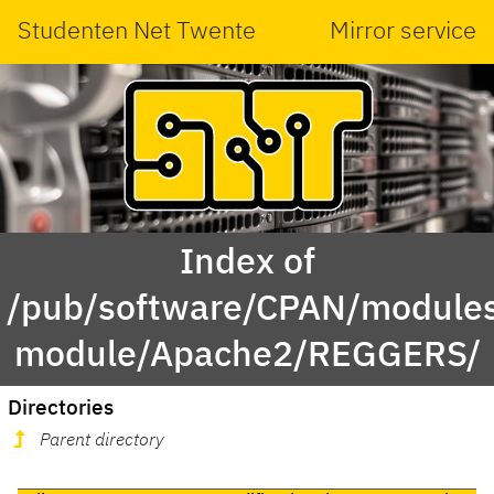
Studenten Net Twente
Mirror service
Index of
/pub/software/CPAN/modules
module/Apache2/REGGERS/
Directories
Parent directory