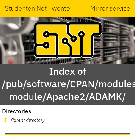
Studenten Net Twente
Mirror service
Index of
/pub/software/CPAN/modules
module/Apache2/ADAMK/
Directories
Parent directory