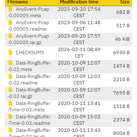
Filename
Modification time
Size
AnyEvent-Pcap
2023-09-20 17:54
682 B
-0.00005.meta
CEST
AnyEvent-Pcap
2023-09-06 11:48
517 B
-0.00005.readme
CEST
AnyEvent-Pcap
2023-09-20 17:57
46 KiB
-0.00005.tar.gz
CEST
2026-03-11 08:49
CHECKSUMS
6930 B
CET
Data-RingBuffer
2020-10-09 12:07
1474 B
-0.02.meta
CEST
Data-RingBuffer
2020-10-09 12:03
2210 B
-0.02.readme
CEST
Data-RingBuffer
2020-10-09 12:07
7695 B
-0.02.tar.gz
CEST
Data-RingBuffer
2020-10-11 13:41
1518 B
-Time-0.02.meta
CEST
Data-RingBuffer
2020-10-09 15:02
2374 B
-Time-0.02.readme
CEST
Data-RingBuffer
2020-10-11 13:43
8004 B