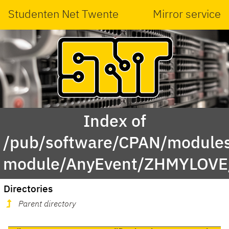
Studenten Net Twente
Mirror service
Index of
/pub/software/CPAN/modules
module/AnyEvent/ZHMYLOVE
Directories
Parent directory