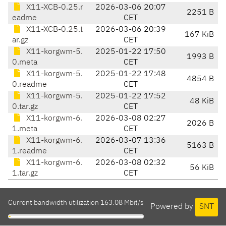
X11-XCB-0.25.r
2026-03-06 20:07
2251 B
eadme
CET
X11-XCB-0.25.t
2026-03-06 20:39
167 KiB
ar.gz
CET
X11-korgwm-5.
2025-01-22 17:50
1993 B
0.meta
CET
X11-korgwm-5.
2025-01-22 17:48
4854 B
0.readme
CET
X11-korgwm-5.
2025-01-22 17:52
48 KiB
0.tar.gz
CET
X11-korgwm-6.
2026-03-08 02:27
2026 B
1.meta
CET
X11-korgwm-6.
2026-03-07 13:36
5163 B
1.readme
CET
X11-korgwm-6.
2026-03-08 02:32
56 KiB
1.tar.gz
CET
Current bandwidth utilization 163.08 Mbit/s
Powered by
SNT