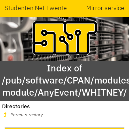
Studenten Net Twente
Mirror service
Index of
/pub/software/CPAN/modules
module/AnyEvent/WHITNEY/
Directories
Parent directory