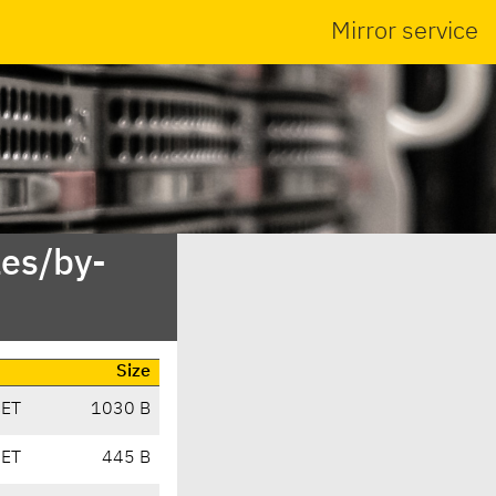
Mirror service
es/by-
Size
CET
1030 B
CET
445 B