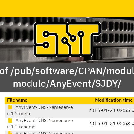
 of /pub/software/CPAN/modul
module/AnyEvent/SJDY/
Filename
Modification time
AnyEvent-DNS-Nameserve
2016-01-21 02:55 
r-1.2.meta
AnyEvent-DNS-Nameserve
2016-01-21 02:53 
r-1.2.readme