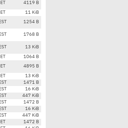
CET
4119 B
CET
11 KiB
EST
1254 B
EST
1768 B
EST
13 KiB
CET
1064 B
CET
4895 B
CET
13 KiB
EST
1471 B
EST
16 KiB
EST
447 KiB
EST
1472 B
EST
16 KiB
EST
447 KiB
CET
1472 B