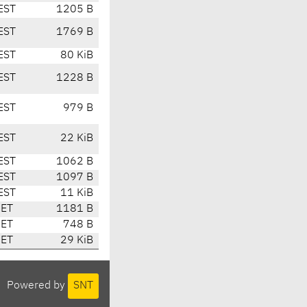
EST
1205 B
EST
1769 B
EST
80 KiB
EST
1228 B
EST
979 B
EST
22 KiB
EST
1062 B
EST
1097 B
EST
11 KiB
CET
1181 B
CET
748 B
CET
29 KiB
Powered by
SNT