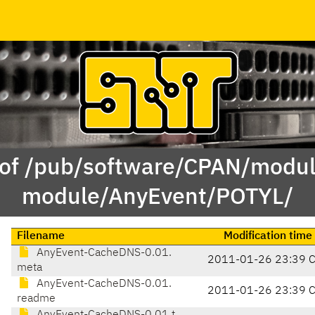
 of /pub/software/CPAN/modul
module/AnyEvent/POTYL/
Filename
Modification time
AnyEvent-CacheDNS-0.01.
2011-01-26 23:39 
meta
AnyEvent-CacheDNS-0.01.
2011-01-26 23:39 
readme