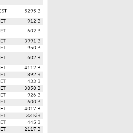
EST
5295 B
CET
912 B
CET
602 B
CET
3991 B
CET
950 B
CET
602 B
CET
4112 B
CET
892 B
CET
433 B
CET
3858 B
CET
926 B
CET
600 B
CET
4017 B
CET
33 KiB
CET
445 B
CET
2117 B