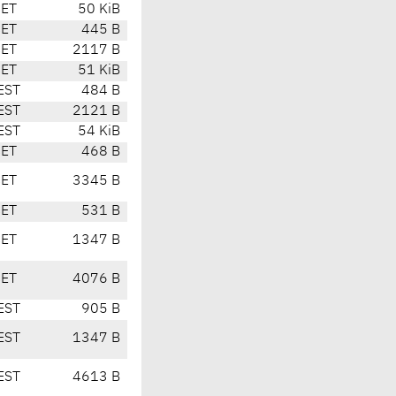
CET
50 KiB
CET
445 B
CET
2117 B
CET
51 KiB
EST
484 B
EST
2121 B
EST
54 KiB
CET
468 B
CET
3345 B
CET
531 B
CET
1347 B
CET
4076 B
EST
905 B
EST
1347 B
EST
4613 B