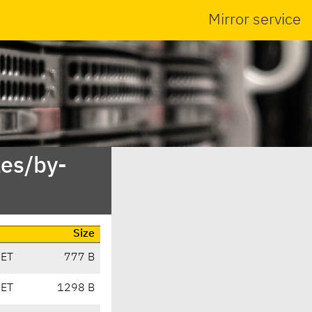
Mirror service
es/by-
Size
CET
777 B
CET
1298 B