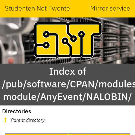
Studenten Net Twente
Mirror service
Index of
/pub/software/CPAN/modules
module/AnyEvent/NALOBIN/
Directories
Parent directory