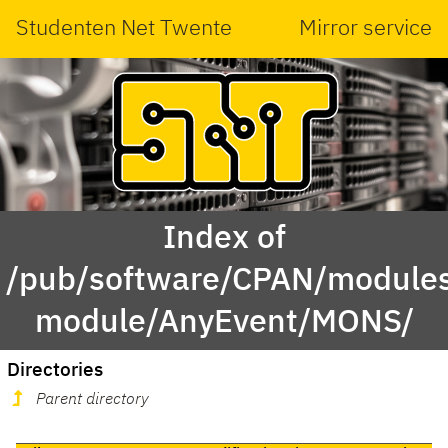
Studenten Net Twente
Mirror service
Index of
/pub/software/CPAN/modules
module/AnyEvent/MONS/
Directories
Parent directory