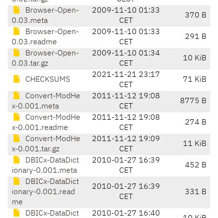
Browser-Open-
2009-11-10 01:33
370 B
0.03.meta
CET
Browser-Open-
2009-11-10 01:33
291 B
0.03.readme
CET
Browser-Open-
2009-11-10 01:34
10 KiB
0.03.tar.gz
CET
2021-11-21 23:17
CHECKSUMS
71 KiB
CET
Convert-ModHe
2011-11-12 19:08
8775 B
x-0.001.meta
CET
Convert-ModHe
2011-11-12 19:08
274 B
x-0.001.readme
CET
Convert-ModHe
2011-11-12 19:09
11 KiB
x-0.001.tar.gz
CET
DBICx-DataDict
2010-01-27 16:39
452 B
ionary-0.001.meta
CET
DBICx-DataDict
2010-01-27 16:39
ionary-0.001.read
331 B
CET
me
DBICx-DataDict
2010-01-27 16:40