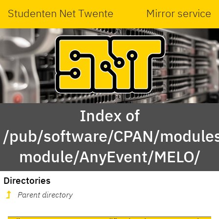
Studenten Net Twente
Mirror service
Index of
/pub/software/CPAN/modules
module/AnyEvent/MELO/
Directories
Parent directory