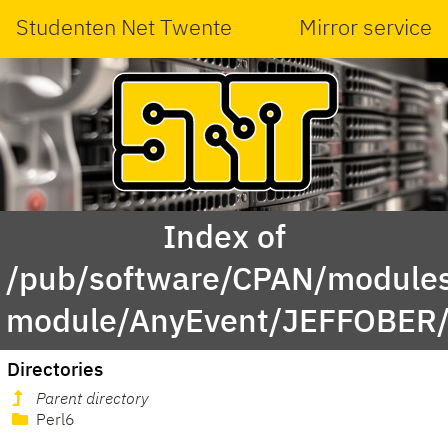
Studenten Net Twente
Mirror service
Index of
/pub/software/CPAN/modules
module/AnyEvent/JEFFOBER
Directories
Parent directory
Perl6