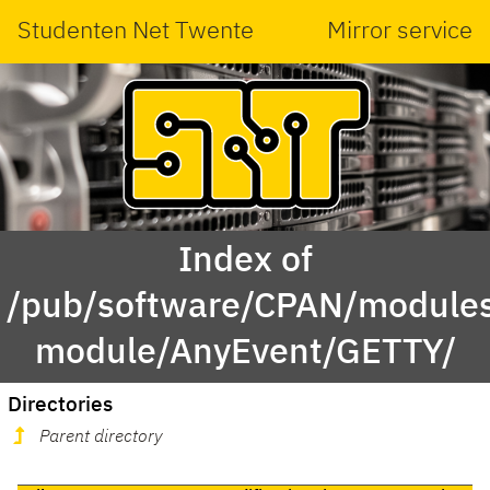
Studenten Net Twente
Mirror service
Index of
/pub/software/CPAN/modules
module/AnyEvent/GETTY/
Directories
Parent directory