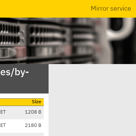
Mirror service
es/by-
Size
CET
1208 B
CET
2180 B