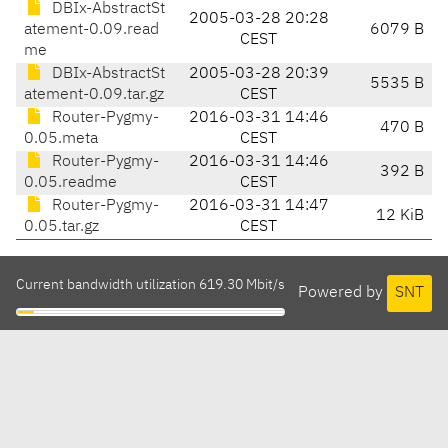
DBIx-AbstractSt
2005-03-28 20:28
atement-0.09.read
6079 B
CEST
me
DBIx-AbstractSt
2005-03-28 20:39
5535 B
atement-0.09.tar.gz
CEST
Router-Pygmy-
2016-03-31 14:46
470 B
0.05.meta
CEST
Router-Pygmy-
2016-03-31 14:46
392 B
0.05.readme
CEST
Router-Pygmy-
2016-03-31 14:47
12 KiB
0.05.tar.gz
CEST
Current bandwidth utilization 619.30 Mbit/s
Powered by
SNT