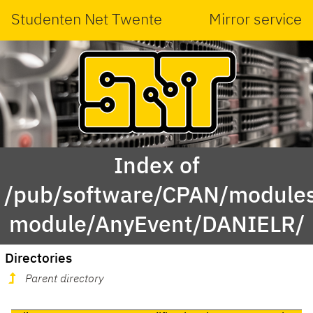
Studenten Net Twente
Mirror service
Index of
/pub/software/CPAN/modules
module/AnyEvent/DANIELR/
Directories
Parent directory