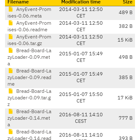
Filename
Modification time
Size
AnyEvent-Prom
2014-03-11 12:50
489 B
ises-0.06.meta
CET
AnyEvent-Prom
2014-03-11 12:50
382 B
ises-0.06.readme
CET
AnyEvent-Prom
2014-03-11 12:50
15 KiB
ises-0.06.tar.gz
CET
Bread-Board-La
2015-01-07 15:49
zyLoader-0.09.met
498 B
CET
a
Bread-Board-La
2015-01-07 15:49
zyLoader-0.09.read
385 B
CET
me
Bread-Board-La
2015-01-07 15:50
zyLoader-0.09.tar.g
17 KiB
CET
z
Bread-Board-La
2016-08-11 14:10
zyLoader-0.14.met
777 B
CEST
a
Bread-Board-La
2016-08-11 14:10
zyLoader-0.14.read
393 B