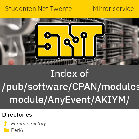
Studenten Net Twente
Mirror service
Index of
/pub/software/CPAN/modules
module/AnyEvent/AKIYM/
Directories
Parent directory
Perl6