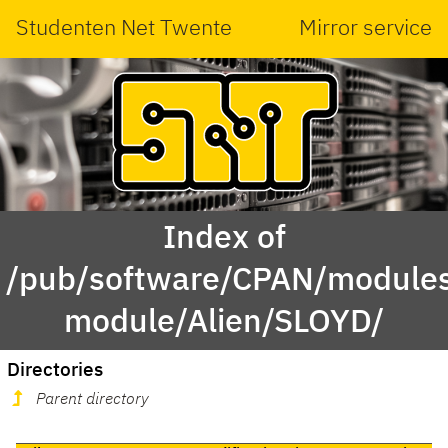
Studenten Net Twente
Mirror service
Index of
/pub/software/CPAN/modules
module/Alien/SLOYD/
Directories
Parent directory