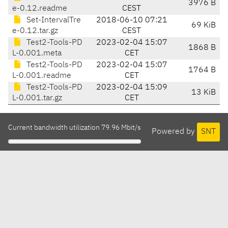
3976 B
e-0.12.readme
CEST
Set-IntervalTre
2018-06-10 07:21
69 KiB
e-0.12.tar.gz
CEST
Test2-Tools-PD
2023-02-04 15:07
1868 B
L-0.001.meta
CET
Test2-Tools-PD
2023-02-04 15:07
1764 B
L-0.001.readme
CET
Test2-Tools-PD
2023-02-04 15:09
13 KiB
L-0.001.tar.gz
CET
Current bandwidth utilization 79.96 Mbit/s
Powered by
SNT