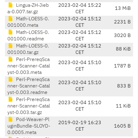
Lingua-ZH-Jieb
2023-02-04 15:22
13 MiB
a-0.007.tar.gz
CET
Math-LOESS-0.
2023-02-04 15:12
2231 B
001000.meta
CET
Math-LOESS-0.
2023-02-04 15:12
3020 B
001000.readme
CET
Math-LOESS-0.
2023-02-04 15:12
88 KiB
001000.tar.gz
CET
Perl-PrereqSca
2023-02-04 15:10
nner-Scanner-Catal
1787 B
CET
yst-0.003.meta
Perl-PrereqSca
2023-02-04 15:10
nner-Scanner-Catal
833 B
CET
yst-0.003.readme
Perl-PrereqSca
2023-02-04 15:10
nner-Scanner-Catal
11 KiB
CET
yst-0.003.tar.gz
Pod-Weaver-Pl
2019-02-19 16:23
uginBundle-SLOYD-
1605 B
CET
0.0005.meta