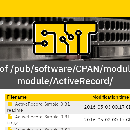
 of /pub/software/CPAN/modul
module/ActiveRecord/
Filename
Modification time
ActiveRecord-Simple-0.81.
2016-05-03 00:17 C
readme
ActiveRecord-Simple-0.81.
2016-05-03 00:17 C
tar.gz