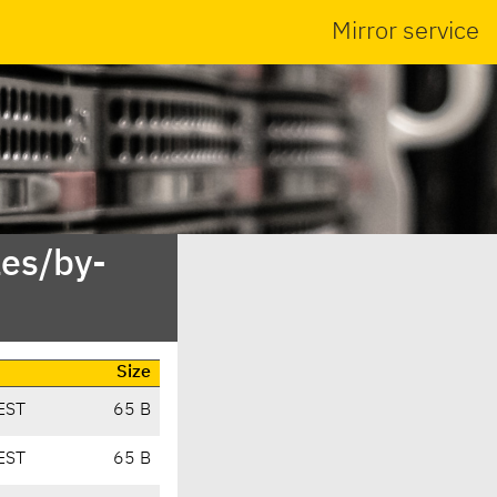
Mirror service
es/by-
Size
EST
65 B
EST
65 B