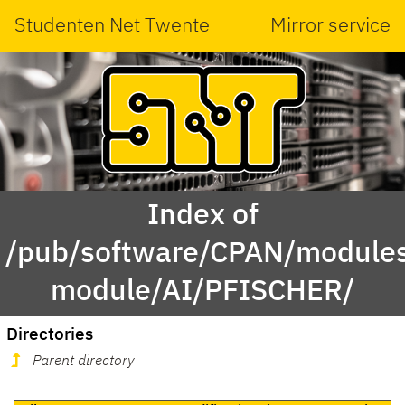
Studenten Net Twente
Mirror service
Index of
/pub/software/CPAN/modules
module/AI/PFISCHER/
Directories
Parent directory