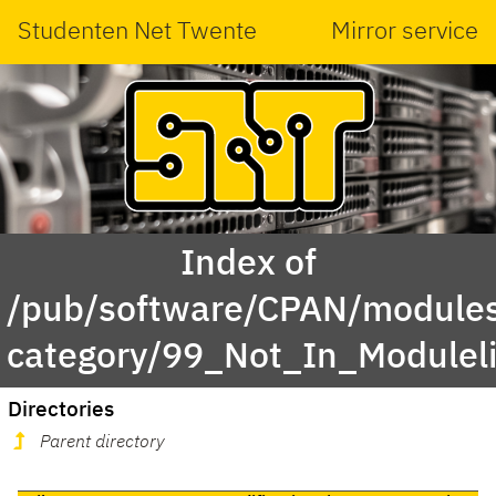
Studenten Net Twente
Mirror service
Index of
/pub/software/CPAN/modules
category/99_Not_In_Modulel
Directories
Parent directory