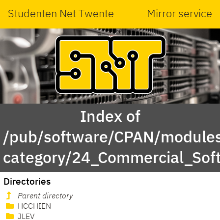
Studenten Net Twente
Mirror service
Index of
/pub/software/CPAN/modules
category/24_Commercial_Sof
Directories
Parent directory
HCCHIEN
JLEV