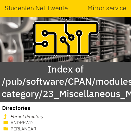
Studenten Net Twente
Mirror service
Index of
/pub/software/CPAN/modules
category/23_Miscellaneous_
Directories
Parent directory
ANDREWD
PERLANCAR