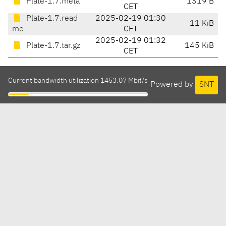
Plate-1.7.meta
1319 B
CET
Plate-1.7.read
2025-02-19 01:30
11 KiB
me
CET
2025-02-19 01:32
Plate-1.7.tar.gz
145 KiB
CET
Current bandwidth utilization 1453.07 Mbit/s
Powered by
SNT