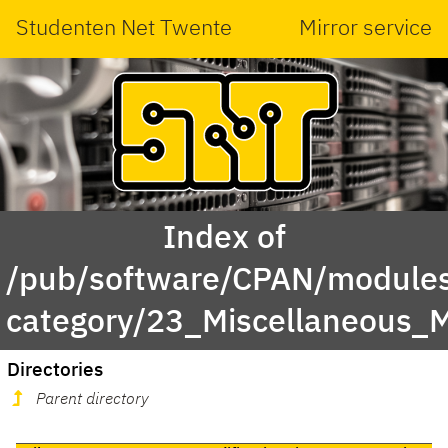
Studenten Net Twente
Mirror service
Index of
/pub/software/CPAN/modules
category/23_Miscellaneous_
Directories
Parent directory