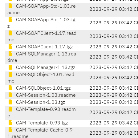
CAM-SOAPApp-Std-1.03.re
2023-09-29 03:42 C
adme
CAM-SOAPApp-Std-1.03.tg
2023-09-29 03:42 C
z
CAM-SOAPClient-1.17.read
2023-09-29 03:42 C
me
CAM-SOAPClient-1.17.tgz
2023-09-29 03:42 C
CAM-SQLManager-1.13.rea
2023-09-29 03:42 C
dme
CAM-SQLManager-1.13.tgz
2023-09-29 03:42 C
CAM-SQLObject-1.01.read
2023-09-29 03:42 C
me
CAM-SQLObject-1.01.tgz
2023-09-29 03:42 C
CAM-Session-1.03.readme
2023-09-29 03:42 C
CAM-Session-1.03.tgz
2023-09-29 03:42 C
CAM-Template-0.93.readm
2023-09-29 03:42 C
e
CAM-Template-0.93.tgz
2023-09-29 03:42 C
CAM-Template-Cache-0.9
2023-09-29 03:42 C
1.readme