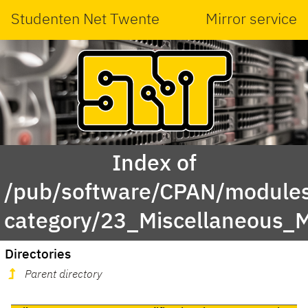
Studenten Net Twente
Mirror service
Index of
/pub/software/CPAN/modules
category/23_Miscellaneous_
Directories
Parent directory