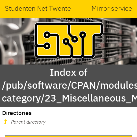
Studenten Net Twente
Mirror service
Index of
/pub/software/CPAN/modules
category/23_Miscellaneous_
Directories
Parent directory